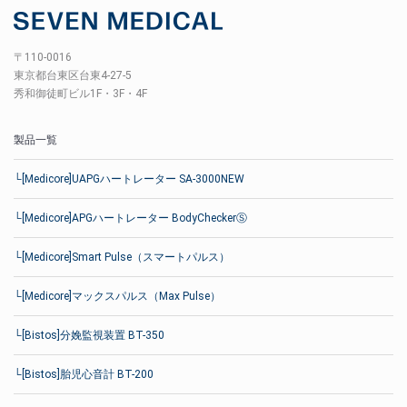
〒110-0016
東京都台東区台東4-27-5
秀和御徒町ビル1F・3F・4F
製品一覧
└[Medicore]UAPGハートレーター SA-3000NEW
└[Medicore]APGハートレーター BodyCheckerⓈ
└[Medicore]Smart Pulse（スマートパルス）
└[Medicore]マックスパルス（Max Pulse）
└[Bistos]分娩監視装置 BT-350
└[Bistos]胎児心音計 BT-200